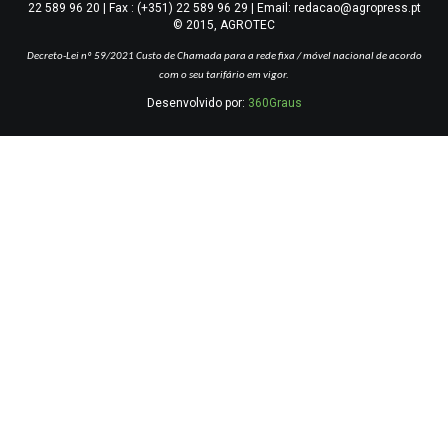
22 589 96 20 | Fax : (+351) 22 589 96 29 | Email: redacao@agropress.pt
© 2015, AGROTEC
Decreto-Lei nº 59/2021
Custo de Chamada para a rede fixa / móvel nacional de acordo
com o seu tarifário em vigor.
Desenvolvido por:
360Graus