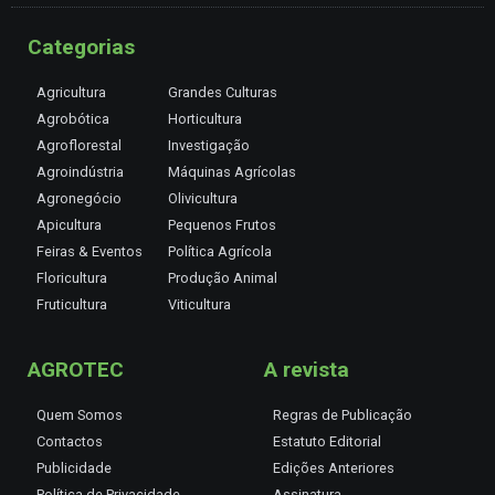
Categorias
Agricultura
Grandes Culturas
Agrobótica
Horticultura
Agroflorestal
Investigação
Agroindústria
Máquinas Agrícolas
Agronegócio
Olivicultura
Apicultura
Pequenos Frutos
Feiras & Eventos
Política Agrícola
Floricultura
Produção Animal
Fruticultura
Viticultura
AGROTEC
A revista
Quem Somos
Regras de Publicação
Contactos
Estatuto Editorial
Publicidade
Edições Anteriores
Política de Privacidade
Assinatura