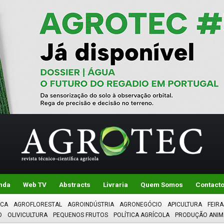
nda
Web TV
Abstracts
Livraria
Quem Somos
Contact
ICA
AGROFLORESTAL
AGROINDÚSTRIA
AGRONEGÓCIO
APICULTURA
FEIRA
O
OLIVICULTURA
PEQUENOS FRUTOS
POLÍTICA AGRÍCOLA
PRODUÇÃO ANIM