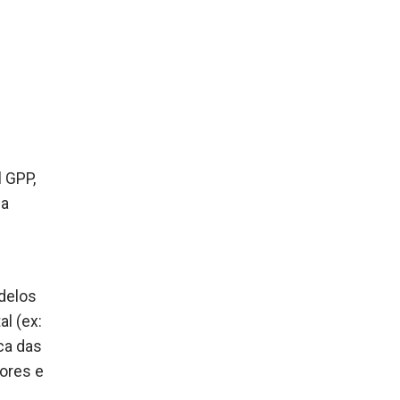
l GPP,
da
odelos
al (ex:
ica das
ores e