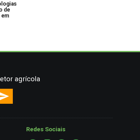
logias
o de
s em
etor agrícola
Redes Sociais