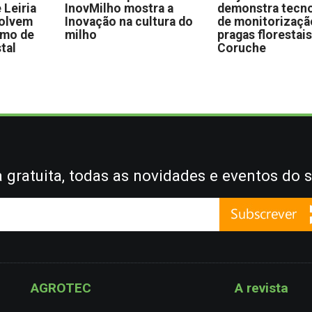
 Leiria
InovMilho mostra a
demonstra tecno
volvem
Inovação na cultura do
de monitorizaçã
omo de
milho
pragas florestai
stal
Coruche
gratuita, todas as novidades e eventos do s
AGROTEC
A revista