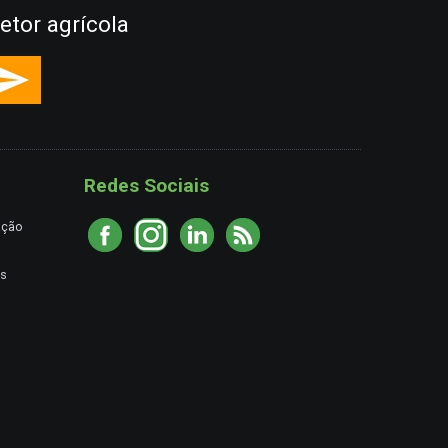
etor agrícola
Redes Sociais
ação
es