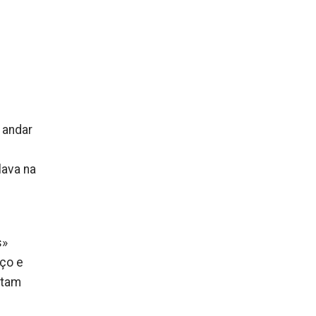
 andar
lava na
s»
rço e
ntam