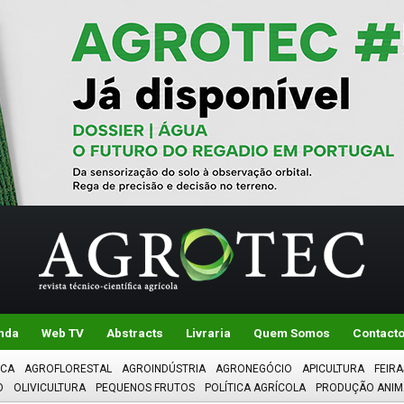
nda
Web TV
Abstracts
Livraria
Quem Somos
Contact
ICA
AGROFLORESTAL
AGROINDÚSTRIA
AGRONEGÓCIO
APICULTURA
FEIRA
O
OLIVICULTURA
PEQUENOS FRUTOS
POLÍTICA AGRÍCOLA
PRODUÇÃO ANIM