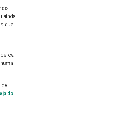
ando
u ainda
as que
 cerca
a numa
a de
eja do