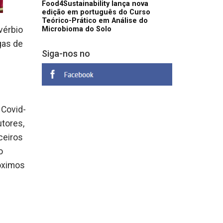
Food4Sustainability lança nova
edição em português do Curso
Teórico-Prático em Análise do
vérbio
Microbioma do Solo
gas de
Siga-nos no
 Covid-
utores,
ceiros
o
róximos