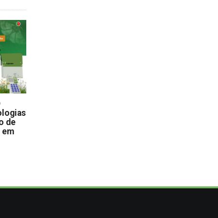
D
logias
o de
s em