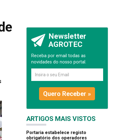
de
Newsletter
AGROTEC
Receba por email todas as
novidades do nosso portal.
s
Quero Receber »
ARTIGOS MAIS VISTOS
Portaria estabelece registo
obrigatório dos operadores