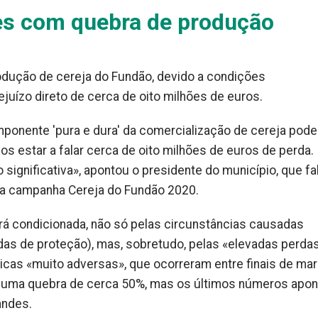
ões com quebra de produção
odução de cereja do Fundão, devido a condições
uízo direto de cerca de oito milhões de euros.
onente 'pura e dura' da comercialização de cereja pode
 estar a falar cerca de oito milhões de euros de perda.
significativa», apontou o presidente do município, que fa
da campanha Cereja do Fundão 2020.
rá condicionada, não só pelas circunstâncias causadas
as de proteção), mas, sobretudo, pelas «elevadas perda
cas «muito adversas», que ocorreram entre finais de ma
ara uma quebra de cerca 50%, mas os últimos números apo
andes.