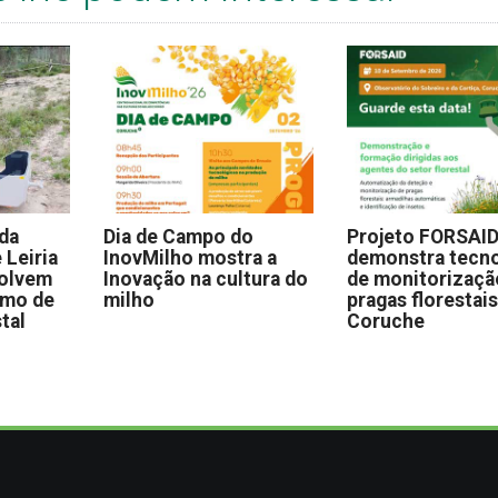
 da
Dia de Campo do
Projeto FORSAI
 Leiria
InovMilho mostra a
demonstra tecno
volvem
Inovação na cultura do
de monitorizaçã
omo de
milho
pragas florestai
stal
Coruche