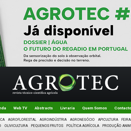
nda
Web TV
Abstracts
Livraria
Quem Somos
Contact
ICA
AGROFLORESTAL
AGROINDÚSTRIA
AGRONEGÓCIO
APICULTURA
FEIRA
O
OLIVICULTURA
PEQUENOS FRUTOS
POLÍTICA AGRÍCOLA
PRODUÇÃO ANIM