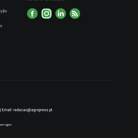
ação
es
9 | Email: redacao@agropress.pt
em vigor.