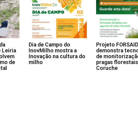
 da
Dia de Campo do
Projeto FORSAI
 Leiria
InovMilho mostra a
demonstra tecno
volvem
Inovação na cultura do
de monitorizaçã
omo de
milho
pragas florestai
stal
Coruche