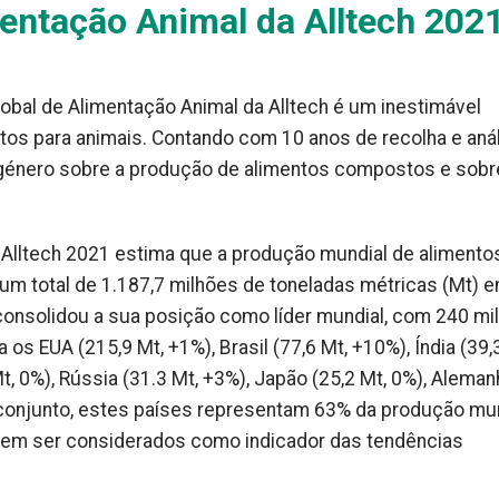
mentação Animal da Alltech 202
lobal de Alimentação Animal da Alltech é um inestimável
os para animais. Contando com 10 anos de recolha e aná
 género sobre a produção de alimentos compostos e sobr
a Alltech 2021 estima que a produção mundial de alimento
m total de 1.187,7 milhões de toneladas métricas (Mt) 
consolidou a sua posição como líder mundial, com 240 mi
os EUA (215,9 Mt, +1%), Brasil (77,6 Mt, +10%), Índia (39,
t, 0%), Rússia (31.3 Mt, +3%), Japão (25,2 Mt, 0%), Aleman
o conjunto, estes países representam 63% da produção mu
dem ser considerados como indicador das tendências