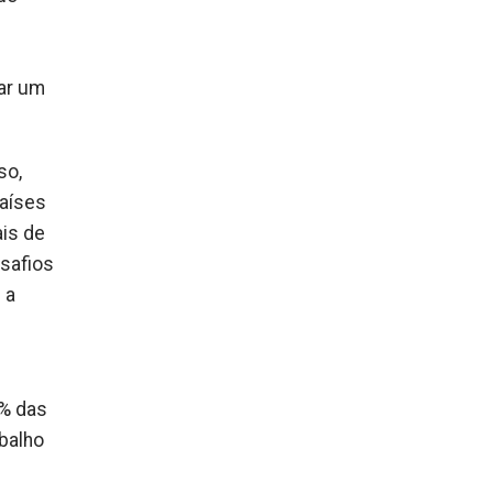
iar um
so,
países
ais de
esafios
 a
1% das
balho