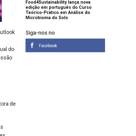
Food4Sustainability lança nova
edição em português do Curso
Teórico-Prático em Análise do
Microbioma do Solo
utlook
Siga-nos no
ual do
essão
tora de
as
mes