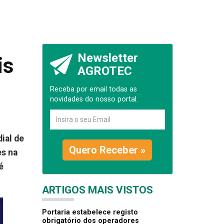
Newsletter
is
AGROTEC
Receba por email todas as
novidades do nosso portal.
ial de
Quero Receber »
es na
é
ARTIGOS MAIS VISTOS
Portaria estabelece registo
obrigatório dos operadores