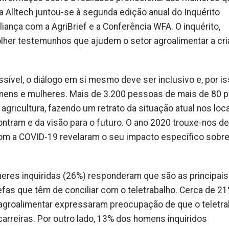
 a Alltech juntou-se à segunda edição anual do Inquérito
iança com a AgriBrief e a Conferência WFA. O inquérito,
olher testemunhos que ajudem o setor agroalimentar a cr
sível, o diálogo em si mesmo deve ser inclusivo e, por is
mens e mulheres. Mais de 3.200 pessoas de mais de 80 
agricultura, fazendo um retrato da situação atual nos loc
ontram e da visão para o futuro. O ano 2020 trouxe-nos d
com a COVID-19 revelaram o seu impacto específico sobre
heres inquiridas (26%) responderam que são as principais
refas que têm de conciliar com o teletrabalho. Cerca de 2
 agroalimentar expressaram preocupação de que o teletra
carreiras. Por outro lado, 13% dos homens inquiridos