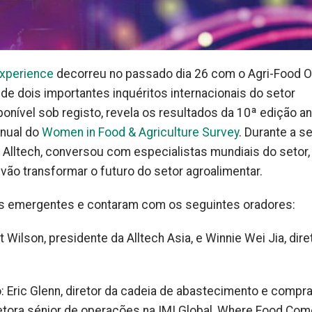
Experience
decorreu no passado dia 26 com o Agri-Food O
e dois importantes inquéritos internacionais do setor
onível sob registo, revela os resultados da 10ª edição an
anual do
Women in Food & Agriculture Survey
. Durante a s
da Alltech, conversou com especialistas mundiais do setor,
ão transformar o futuro do setor agroalimentar.
s emergentes e contaram com os seguintes oradores:
Wilson, presidente da Alltech Asia, e Winnie Wei Jia, dire
 Eric Glenn, diretor da cadeia de abastecimento e compr
diretora sénior de operações na IMI Global, Where Food Co