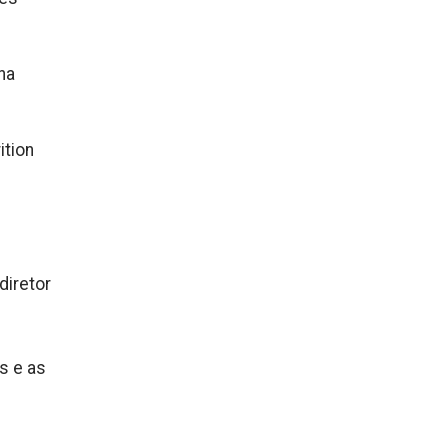
na
ition
diretor
s e as