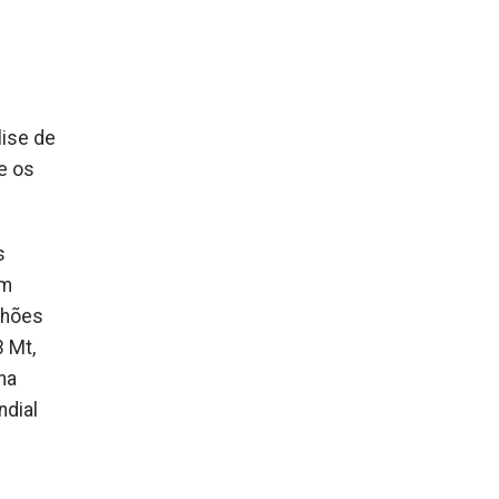
1
lise de
e os
s
em
lhões
3 Mt,
ha
ndial