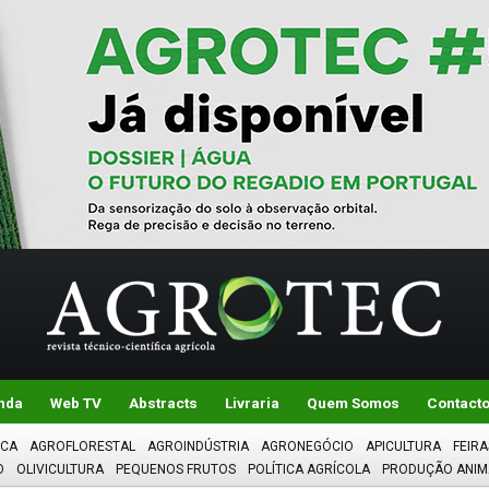
nda
Web TV
Abstracts
Livraria
Quem Somos
Contact
ICA
AGROFLORESTAL
AGROINDÚSTRIA
AGRONEGÓCIO
APICULTURA
FEIRA
O
OLIVICULTURA
PEQUENOS FRUTOS
POLÍTICA AGRÍCOLA
PRODUÇÃO ANIM