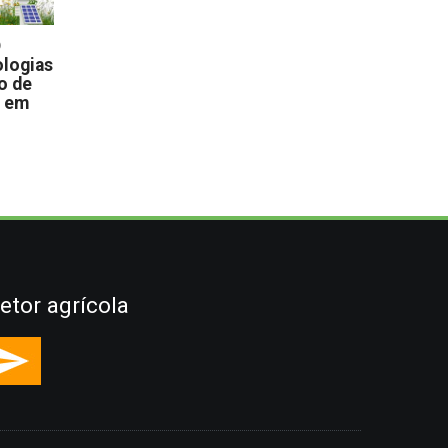
D
logias
o de
s em
etor agrícola