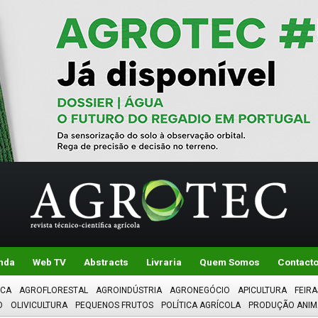
nda
Web TV
Abstracts
Livraria
Quem Somos
Contact
ICA
AGROFLORESTAL
AGROINDÚSTRIA
AGRONEGÓCIO
APICULTURA
FEIRA
O
OLIVICULTURA
PEQUENOS FRUTOS
POLÍTICA AGRÍCOLA
PRODUÇÃO ANIM