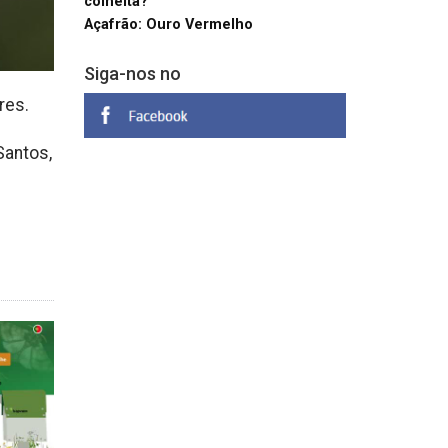
colheita?
Açafrão: Ouro Vermelho
Siga-nos no
res.
Santos,