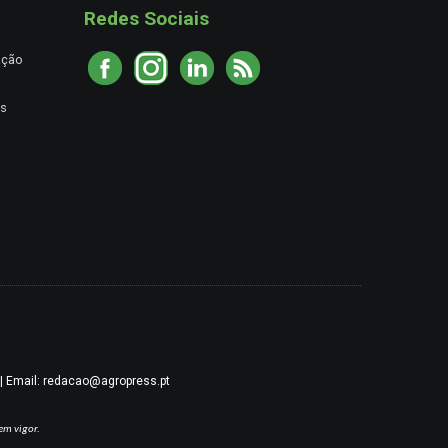
Redes Sociais
ação
es
9 | Email: redacao@agropress.pt
em vigor.