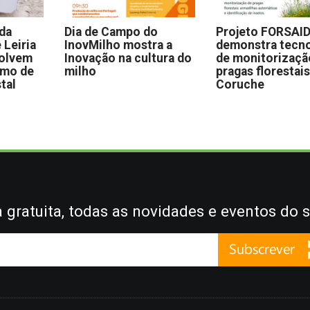
 da
Dia de Campo do
Projeto FORSAI
 Leiria
InovMilho mostra a
demonstra tecno
volvem
Inovação na cultura do
de monitorizaçã
omo de
milho
pragas florestai
stal
Coruche
gratuita, todas as novidades e eventos do s