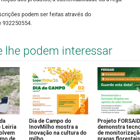
nscrições podem ser feitas através do
e 932250554.
e lhe podem interessar
 da
Dia de Campo do
Projeto FORSAI
 Leiria
InovMilho mostra a
demonstra tecno
volvem
Inovação na cultura do
de monitorizaçã
omo de
milho
pragas florestai