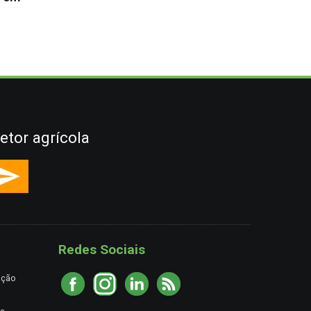
etor agrícola
Redes Sociais
ação