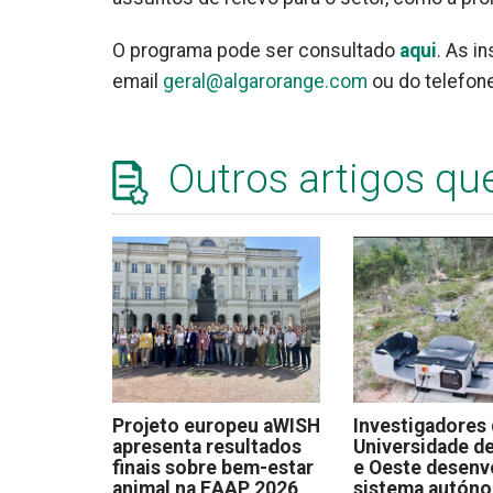
O programa pode ser consultado
aqui
. As i
email
geral@algarorange.com
ou do telefon
Outros artigos qu
Projeto europeu aWISH
Investigadores
apresenta resultados
Universidade de
finais sobre bem-estar
e Oeste desen
animal na EAAP 2026
sistema autón