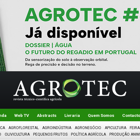
nda
Web TV
Abstracts
Livraria
Quem Somos
Contact
ICA
AGROFLORESTAL
AGROINDÚSTRIA
AGRONEGÓCIO
APICULTURA
FEIRA
O
OLIVICULTURA
PEQUENOS FRUTOS
POLÍTICA AGRÍCOLA
PRODUÇÃO ANIM