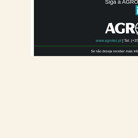
Siga a AGRO
www.agrotec.pt
|
Tel. (+3
Se não deseja receber mais in