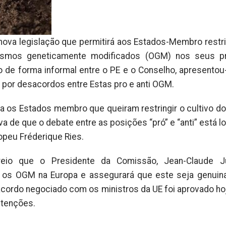
va legislação que permitirá aos Estados-Membro restri
nismos geneticamente modificados (OGM) nos seus pr
o de forma informal entre o PE e o Conselho, apresento
por desacordos entre Estas pro e anti OGM.
para os Estados membro que queiram restringir o cultivo 
ova de que o debate entre as posições “pró” e “anti” está l
opeu Fréderique Ries.
reio que o Presidente da Comissão, Jean-Claude Ju
e os OGM na Europa e assegurará que este seja genui
acordo negociado com os ministros da UE foi aprovado h
stenções.