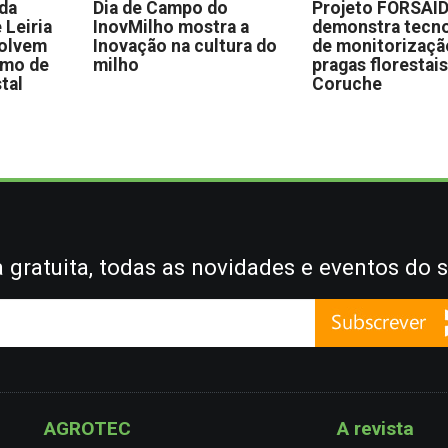
 da
Dia de Campo do
Projeto FORSAI
 Leiria
InovMilho mostra a
demonstra tecno
volvem
Inovação na cultura do
de monitorizaçã
omo de
milho
pragas florestai
stal
Coruche
gratuita, todas as novidades e eventos do s
AGROTEC
A revista