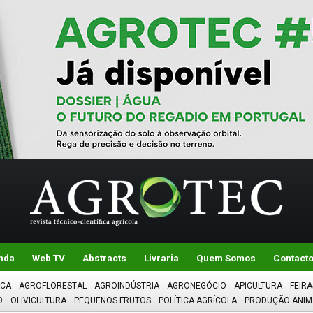
nda
Web TV
Abstracts
Livraria
Quem Somos
Contact
ICA
AGROFLORESTAL
AGROINDÚSTRIA
AGRONEGÓCIO
APICULTURA
FEIRA
O
OLIVICULTURA
PEQUENOS FRUTOS
POLÍTICA AGRÍCOLA
PRODUÇÃO ANIM