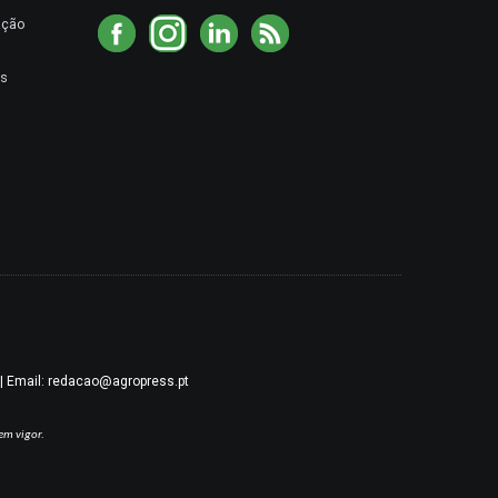
ação
es
9 | Email: redacao@agropress.pt
em vigor.