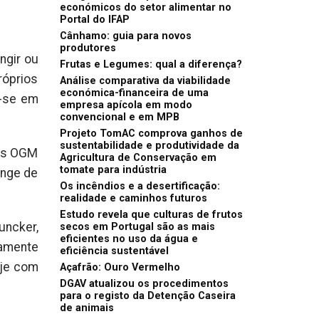
económicos do setor alimentar no
Portal do IFAP
Cânhamo: guia para novos
produtores
ngir ou
Frutas e Legumes: qual a diferença?
óprios
Análise comparativa da viabilidade
económica-financeira de uma
u-se em
empresa apícola em modo
convencional e em MPB
Projeto TomAC comprova ganhos de
sustentabilidade e produtividade da
dos OGM
Agricultura de Conservação em
tomate para indústria
onge de
Os incêndios e a desertificação:
realidade e caminhos futuros
Estudo revela que culturas de frutos
ncker,
secos em Portugal são as mais
eficientes no uso da água e
namente
eficiência sustentável
oje com
Açafrão: Ouro Vermelho
DGAV atualizou os procedimentos
para o registo da Detenção Caseira
de animais