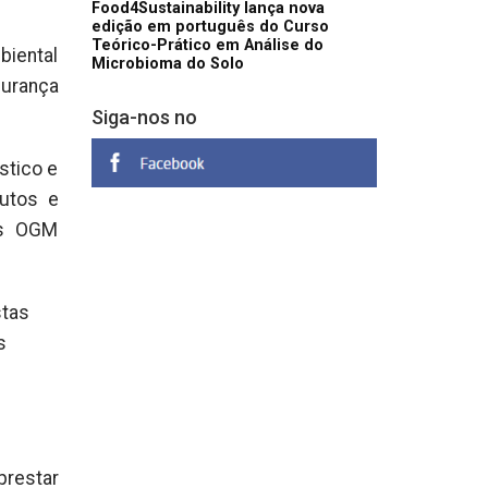
Food4Sustainability lança nova
edição em português do Curso
Teórico-Prático em Análise do
iental
Microbioma do Solo
gurança
Siga-nos no
stico e
dutos e
as OGM
stas
s
prestar