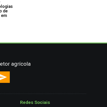
D
logias
o de
s em
etor agrícola
Redes Sociais