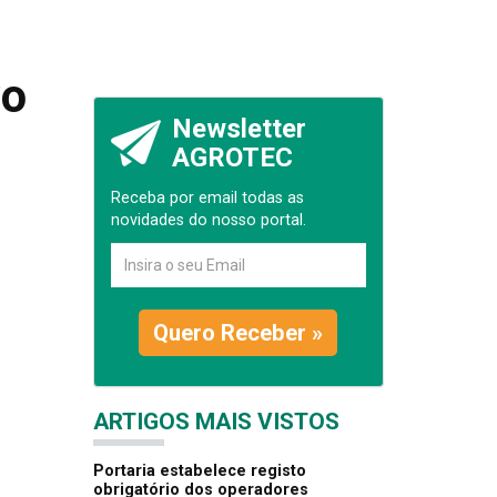
vo
Newsletter
AGROTEC
Receba por email todas as
novidades do nosso portal.
Quero Receber »
ARTIGOS MAIS VISTOS
Portaria estabelece registo
obrigatório dos operadores