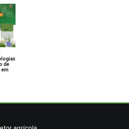
D
logias
o de
s em
etor agrícola