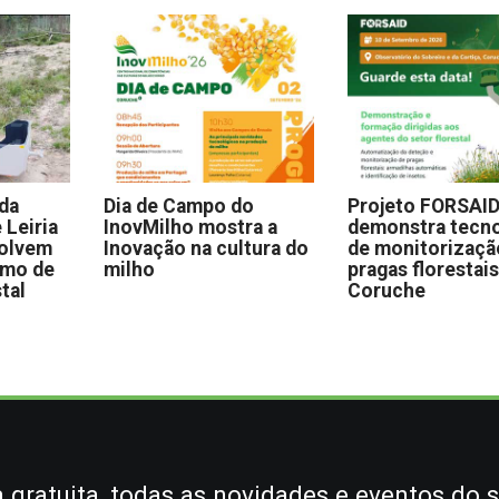
 da
Dia de Campo do
Projeto FORSAI
 Leiria
InovMilho mostra a
demonstra tecno
volvem
Inovação na cultura do
de monitorizaçã
omo de
milho
pragas florestai
stal
Coruche
gratuita, todas as novidades e eventos do s