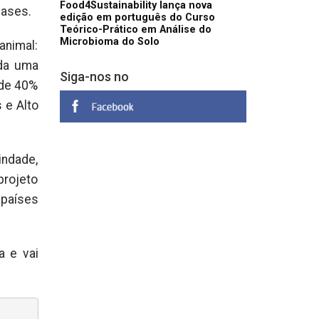
Food4Sustainability lança nova
gases.
edição em português do Curso
Teórico-Prático em Análise do
Microbioma do Solo
animal:
ada uma
Siga-nos no
 de 40%
 e Alto
indade,
rojeto
países
a e vai