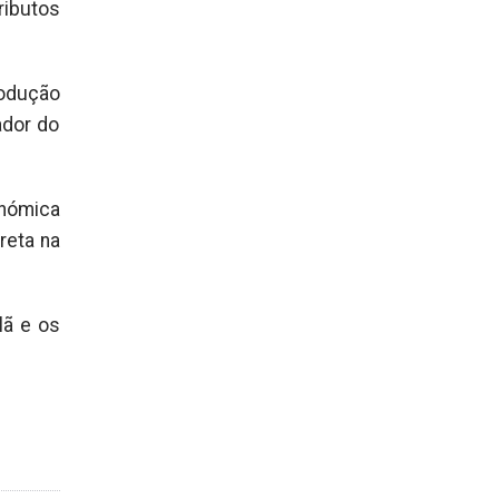
ributos
rodução
ador do
onómica
reta na
lã e os