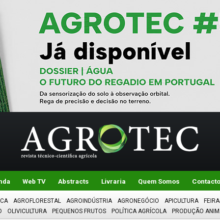
nda
Web TV
Abstracts
Livraria
Quem Somos
Contact
ICA
AGROFLORESTAL
AGROINDÚSTRIA
AGRONEGÓCIO
APICULTURA
FEIRA
O
OLIVICULTURA
PEQUENOS FRUTOS
POLÍTICA AGRÍCOLA
PRODUÇÃO ANIM