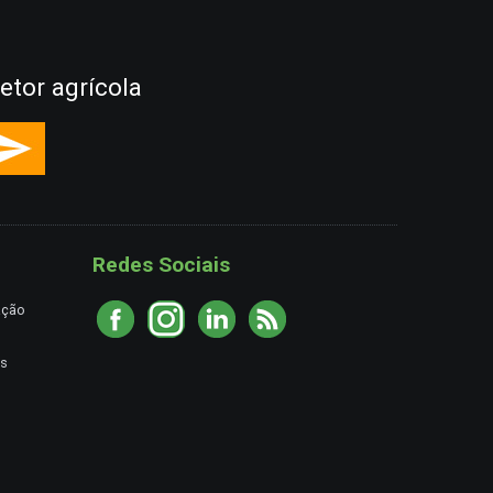
etor agrícola
Redes Sociais
ação
es