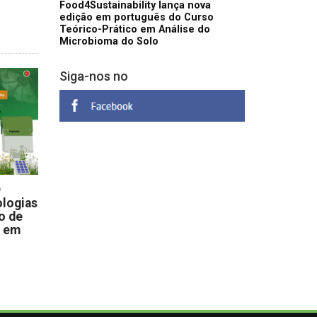
Food4Sustainability lança nova
edição em português do Curso
Teórico-Prático em Análise do
Microbioma do Solo
Siga-nos no
D
logias
o de
s em