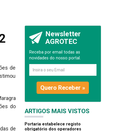
Newsletter
2
AGROTEC
Receba por email todas as
novidades do nosso portal.
hões de
estimou
Quero Receber »
Maragra
iões do
ARTIGOS MAIS VISTOS
Portaria estabelece registo
adas de
obrigatório dos operadores