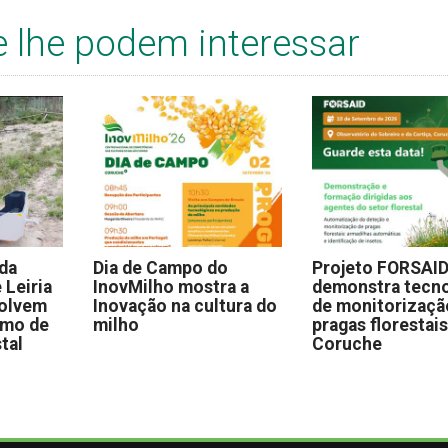
e lhe podem interessar
 da
Dia de Campo do
Projeto FORSAI
 Leiria
InovMilho mostra a
demonstra tecno
volvem
Inovação na cultura do
de monitorizaçã
omo de
milho
pragas florestai
stal
Coruche