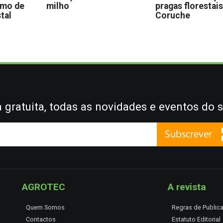
omo de
milho
pragas florestai
stal
Coruche
gratuita, todas as novidades e eventos do s
AGROTEC
A revista
Quem Somos
Regras de Public
Contactos
Estatuto Editorial