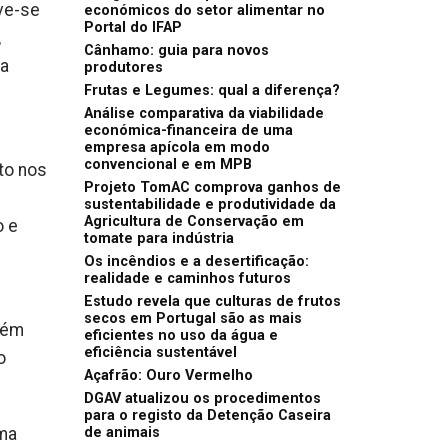
ve-se
económicos do setor alimentar no
Portal do IFAP
,
Cânhamo: guia para novos
 a
produtores
Frutas e Legumes: qual a diferença?
Análise comparativa da viabilidade
económica-financeira de uma
empresa apícola em modo
convencional e em MPB
to nos
Projeto TomAC comprova ganhos de
sustentabilidade e produtividade da
Agricultura de Conservação em
o e
tomate para indústria
Os incêndios e a desertificação:
realidade e caminhos futuros
Estudo revela que culturas de frutos
secos em Portugal são as mais
bém
eficientes no uso da água e
eficiência sustentável
o
Açafrão: Ouro Vermelho
DGAV atualizou os procedimentos
para o registo da Detenção Caseira
uma
de animais