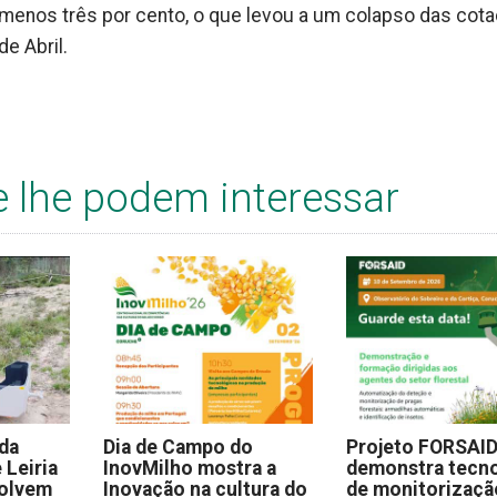
menos três por cento, o que levou a um colapso das cot
e Abril.
e lhe podem interessar
 da
Dia de Campo do
Projeto FORSAI
 Leiria
InovMilho mostra a
demonstra tecno
volvem
Inovação na cultura do
de monitorizaçã