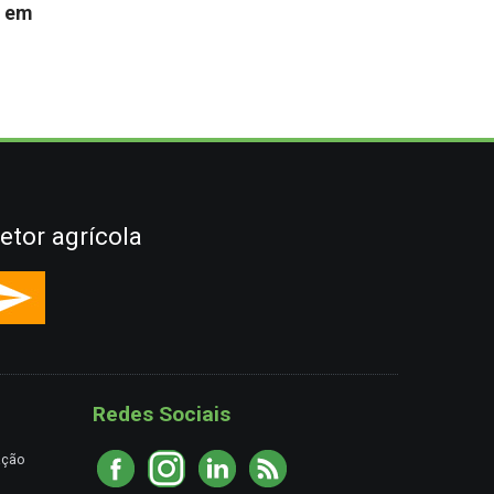
s em
etor agrícola
Redes Sociais
ação