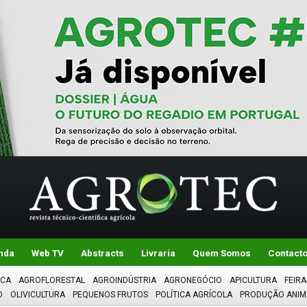
nda
Web TV
Abstracts
Livraria
Quem Somos
Contact
ICA
AGROFLORESTAL
AGROINDÚSTRIA
AGRONEGÓCIO
APICULTURA
FEIRA
O
OLIVICULTURA
PEQUENOS FRUTOS
POLÍTICA AGRÍCOLA
PRODUÇÃO ANIM