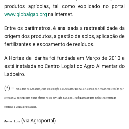
produtos agrícolas, tal como explicado no portal
www.globalgap.org
na Internet.
Entre os parâmetros, é analisada a rastreabilidade da
origem dos produtos, a gestão de solos, aplicação de
fertilizantes e escoamento de resíduos.
A Hortas de Idanha foi fundada em Março de 2010 e
está instalada no Centro Logístico Agro Alimentar do
Ladoeiro.
(*) –
Na aldeia do Ladoeiro, com a instalação da Sociedade Hortas de Idanha, sociedade constituída por
cerca de 50 agricultores e pela câmara no ex-pavilhão da Saipol, está montada uma autêntica central de
compras e venda de melancia.
(via Agroportal)
Fonte:
Lusa