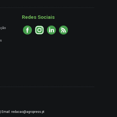
Redes Sociais
ação
es
9 | Email: redacao@agropress.pt