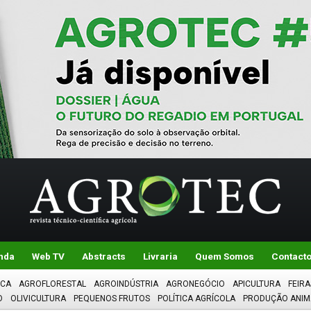
nda
Web TV
Abstracts
Livraria
Quem Somos
Contact
ICA
AGROFLORESTAL
AGROINDÚSTRIA
AGRONEGÓCIO
APICULTURA
FEIRA
O
OLIVICULTURA
PEQUENOS FRUTOS
POLÍTICA AGRÍCOLA
PRODUÇÃO ANIM