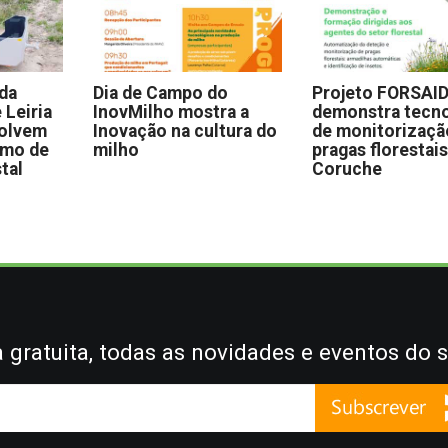
 da
Dia de Campo do
Projeto FORSAI
 Leiria
InovMilho mostra a
demonstra tecno
volvem
Inovação na cultura do
de monitorizaçã
omo de
milho
pragas florestai
stal
Coruche
gratuita, todas as novidades e eventos do s