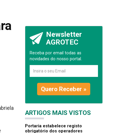
ara
Newsletter
AGROTEC
Receba por email todas as
novidades do nosso portal.
Quero Receber »
briela
ARTIGOS MAIS VISTOS
Portaria estabelece registo
e
obrigatório dos operadores